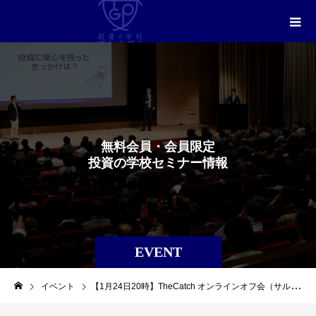
無
料
会
員
・
会
員
限
定
投
資
の
学
校
セ
ミ
ナ
ー
情
報
EVENT
イベント
【1月24日20時】TheCatch オンラインオフ会（サルパ）