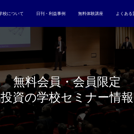
学校について
日刊・利益事例
無料体験講座
よくある
無
料
会
員
・
会
員
限
定
投
資
の
学
校
セ
ミ
ナ
ー
情
報