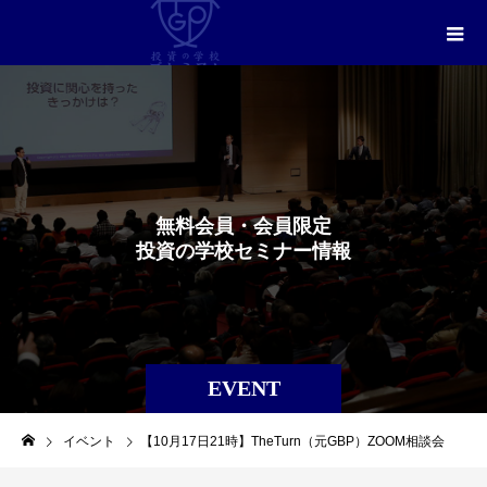
無
料
会
員
・
会
員
限
定
投
資
の
学
校
セ
ミ
ナ
ー
情
報
EVENT
イベント
【10月17日21時】TheTurn（元GBP）ZOOM相談会