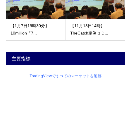
【1月7日19時30分】
【11月13日14時】
10million「7...
TheCatch定例セミ...
主要指標
TradingViewですべてのマーケットを追跡