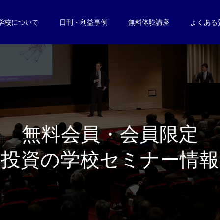
学校について
日刊・利益事例
無料体験講座
よくある
無
料
会
員
・
会
員
限
定
投
資
の
学
校
セ
ミ
ナ
ー
情
報