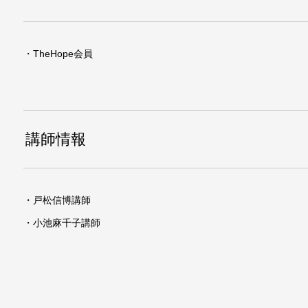
・TheHope会員
講師情報
・戸松信博講師
・小池麻千子講師