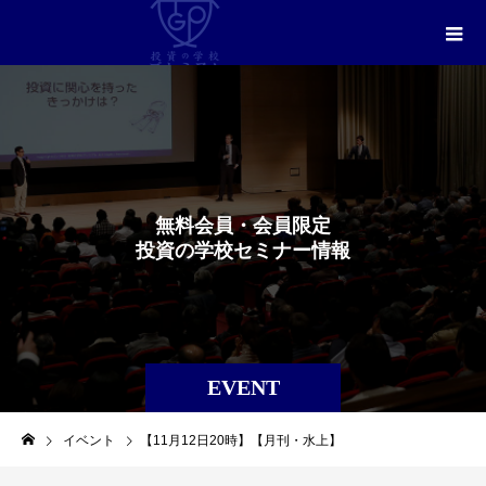
無
料
会
員
・
会
員
限
定
投
資
の
学
校
セ
ミ
ナ
ー
情
報
EVENT
イベント
【11月12日20時】【月刊・水上】