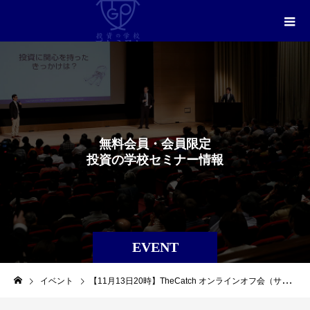
無
料
会
員
・
会
員
限
定
投
資
の
学
校
セ
ミ
ナ
ー
情
報
EVENT
イベント
【11月13日20時】TheCatch オンラインオフ会（サルパ）