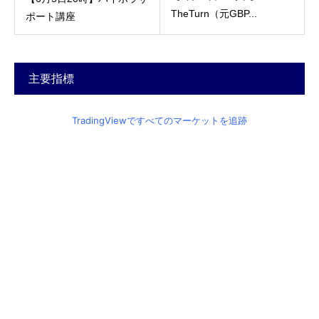
TheTurn（元GBP...
ポート講座
主要指標
TradingViewですべてのマーケットを追跡