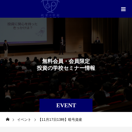
無
料
会
員
・
会
員
限
定
投
資
の
学
校
セ
ミ
ナ
ー
情
報
EVENT
イベント
【11月17日13時】暗号資産