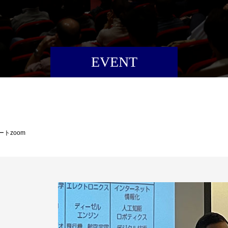
EVENT
ートzoom