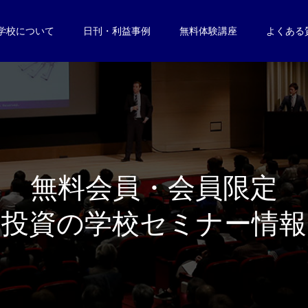
学校について
日刊・利益事例
無料体験講座
よくある
無
料
会
員
・
会
員
限
定
投
資
の
学
校
セ
ミ
ナ
ー
情
報