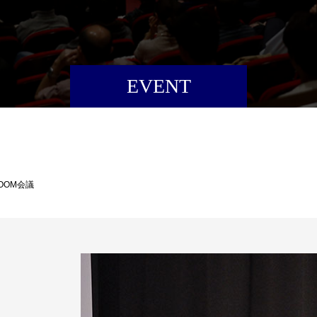
EVENT
ZOOM会議