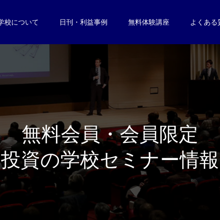
学校について
日刊・利益事例
無料体験講座
よくある
無
料
会
員
・
会
員
限
定
投
資
の
学
校
セ
ミ
ナ
ー
情
報