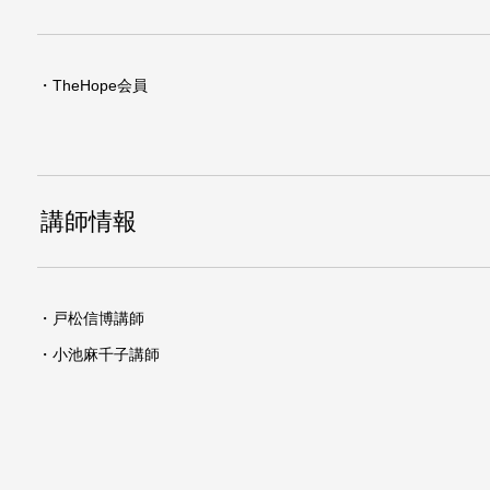
・TheHope会員
講師情報
・戸松信博講師
・小池麻千子講師