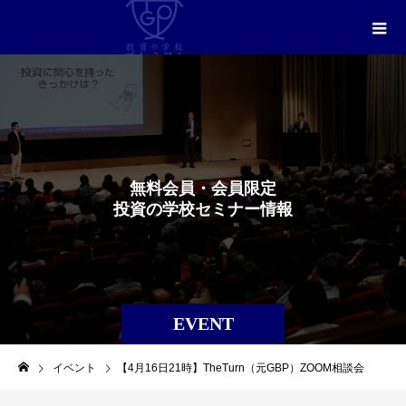
無
料
会
員
・
会
員
限
定
投
資
の
学
校
セ
ミ
ナ
ー
情
報
EVENT
イベント
【4月16日21時】TheTurn（元GBP）ZOOM相談会