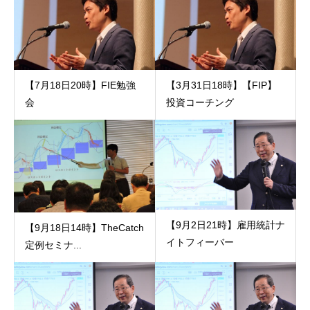
【7月18日20時】FIE勉強
【3月31日18時】【FIP】
会
投資コーチング
【9月2日21時】雇用統計ナ
【9月18日14時】TheCatch
イトフィーバー
定例セミナ...