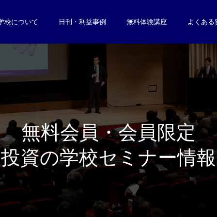
学校について
日刊・利益事例
無料体験講座
よくある
無
料
会
員
・
会
員
限
定
投
資
の
学
校
セ
ミ
ナ
ー
情
報