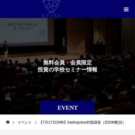
無
料
会
員
・
会
員
限
定
投
資
の
学
校
セ
ミ
ナ
ー
情
報
EVENT
イベント
【7月17日20時】tradingview対面講座（ZOOM配信）