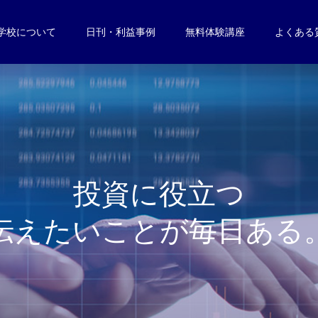
学校について
日刊・利益事例
無料体験講座
よくある
投
資
に
役
立
つ
伝
え
た
い
こ
と
が
毎
日
あ
る