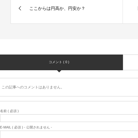
ここからは円高か、円安か？
コメント ( 0 )
この記事へのコメントはありません。
名前 ( 必須 )
E-MAIL ( 必須 ) - 公開されません -