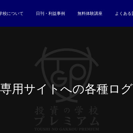
学校について
日刊・利益事例
無料体験講座
よくある
専
用
サ
イ
ト
へ
の
各
種
ロ
グ