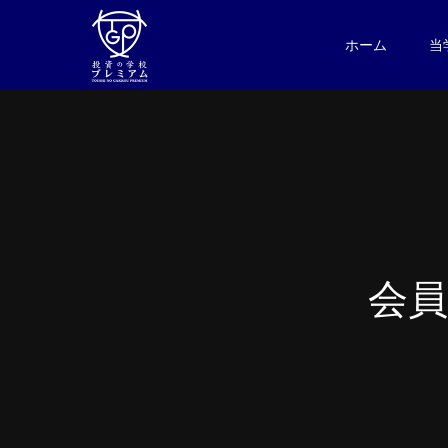
ホーム
当
会
員