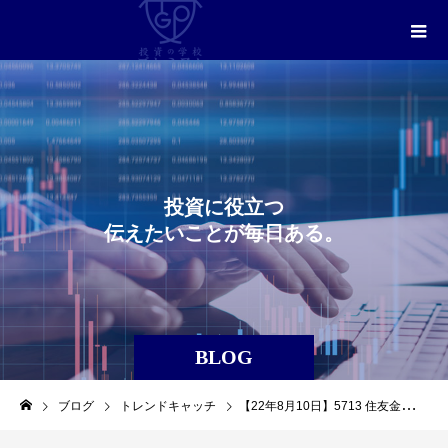
投
資
に
役
立
つ
伝
え
た
い
こ
と
が
毎
日
あ
る
。
BLOG
ブログ
トレンドキャッチ
【22年8月10日】5713 住友金属鉱山を利益確定しました。（トレンドキャッチ）