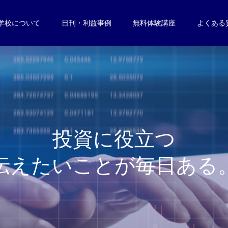
学校について
日刊・利益事例
無料体験講座
よくある
投
資
に
役
立
つ
伝
え
た
い
こ
と
が
毎
日
あ
る