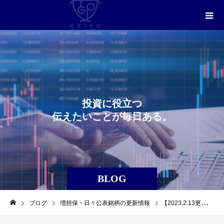
投
資
に
役
立
つ
伝
え
た
い
こ
と
が
毎
日
あ
る
。
BLOG
ブログ
増担保・日々公表銘柄の更新情報
【2023.2.13更新】信用取引に関する日々公表等