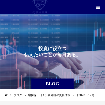
投
資
に
役
立
つ
伝
え
た
い
こ
と
が
毎
日
あ
る
。
BLOG
ブログ
増担保・日々公表銘柄の更新情報
【2023.5.12更新】日々公表銘柄最新情報