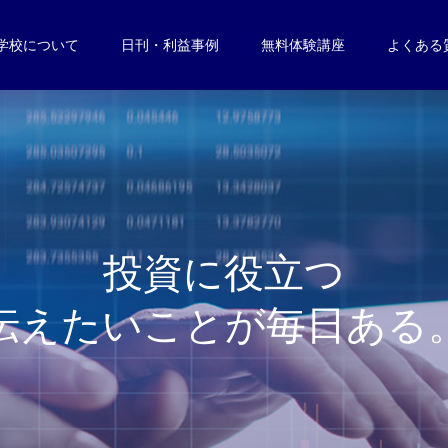
学校について
日刊・利益事例
無料体験講座
よくある
投
資
に
役
立
つ
伝
え
た
い
こ
と
が
毎
日
あ
る