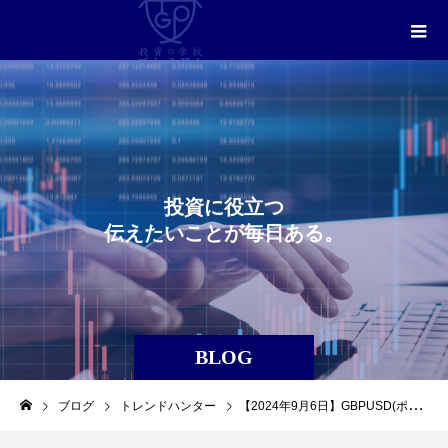
投
資
に
役
立
つ
伝
え
た
い
こ
と
が
毎
日
あ
る
。
BLOG
ブログ
トレンドハンター
【2024年9月6日】GBPUSD(ポンド／米ドル)の合計獲得pips数（トレンドハンター）