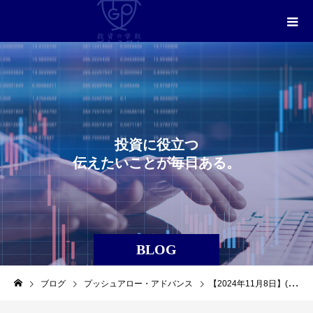
投
資
に
役
立
つ
伝
え
た
い
こ
と
が
毎
日
あ
る
。
BLOG
ブログ
プッシュアロー・アドバンス
【2024年11月8日】(4901)(富士フイルムホールディングス)を利益確定しました。（プッシュアロー・アドバンス）