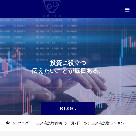
投
資
に
役
立
つ
伝
え
た
い
こ
と
が
毎
日
あ
る
。
BLOG
ブログ
出来高急増銘柄
7月9日（水）出来高急増ランキングレポート