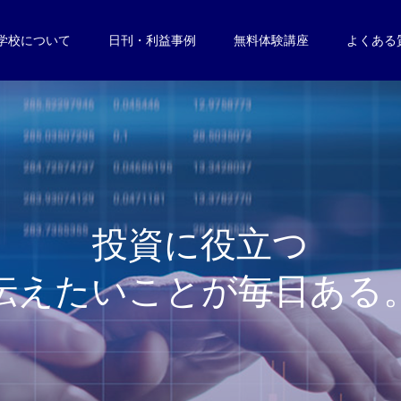
学校について
日刊・利益事例
無料体験講座
よくある
投
資
に
役
立
つ
伝
え
た
い
こ
と
が
毎
日
あ
る