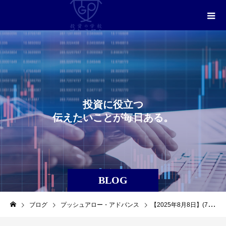
投
資
に
役
立
つ
伝
え
た
い
こ
と
が
毎
日
あ
る
。
BLOG
ブログ
プッシュアロー・アドバンス
【2025年8月8日】(7974)(任天堂)を利益確定しました。（プッシュアロー・アドバンス）