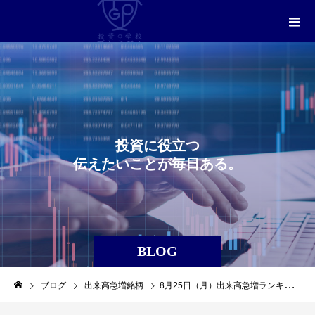
投
資
に
役
立
つ
伝
え
た
い
こ
と
が
毎
日
あ
る
。
BLOG
ブログ
出来高急増銘柄
8月25日（月）出来高急増ランキングレポート