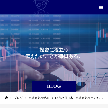
投
資
に
役
立
つ
伝
え
た
い
こ
と
が
毎
日
あ
る
。
BLOG
ブログ
出来高急増銘柄
12月25日（木）出来高急増ランキングレポート