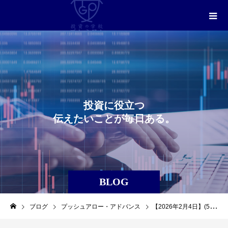
投
資
に
役
立
つ
伝
え
た
い
こ
と
が
毎
日
あ
る
。
BLOG
ブログ
プッシュアロー・アドバンス
【2026年2月4日】(5803)(フジクラ)を利益確定しました。（プッシュアロー・アドバンス）