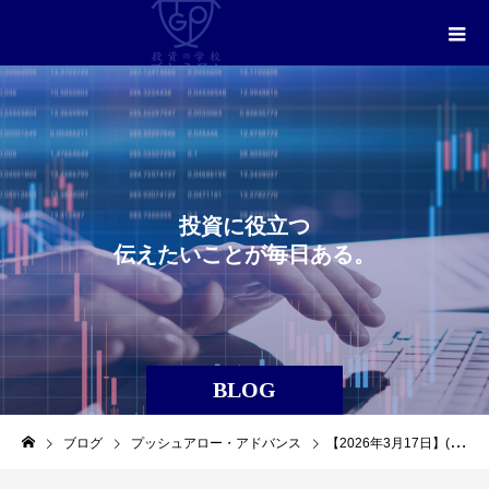
投
資
に
役
立
つ
伝
え
た
い
こ
と
が
毎
日
あ
る
。
BLOG
ブログ
プッシュアロー・アドバンス
【2026年3月17日】(6920)(レーザーテック)を利益確定しました。（プッシュアロー・アドバンス）