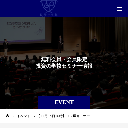
無
料
会
員
・
会
員
限
定
投
資
の
学
校
セ
ミ
ナ
ー
情
報
EVENT
イベント
【11月16日10時】コジ爆セミナー