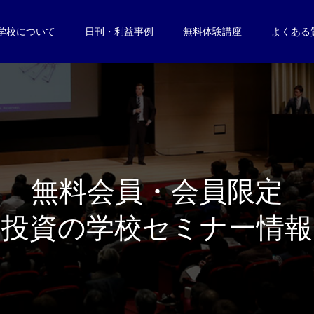
学校について
日刊・利益事例
無料体験講座
よくある
無
料
会
員
・
会
員
限
定
投
資
の
学
校
セ
ミ
ナ
ー
情
報