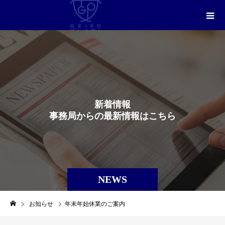
新
着
情
報
事
務
局
か
ら
の
最
新
情
報
は
こ
ち
ら
NEWS
お知らせ
年末年始休業のご案内