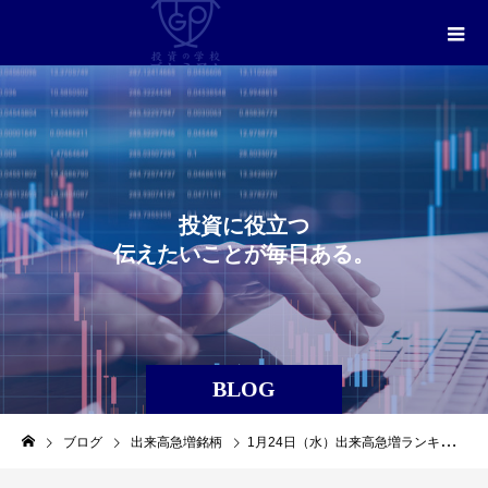
投
資
に
役
立
つ
伝
え
た
い
こ
と
が
毎
日
あ
る
。
BLOG
ブログ
出来高急増銘柄
1月24日（水）出来高急増ランキングレポート