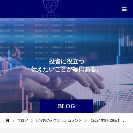
投
資
に
役
立
つ
伝
え
た
い
こ
と
が
毎
日
あ
る
。
BLOG
ブログ
江守哲のオプションコメント
【2024年9月26日】江守哲のオプションコメント