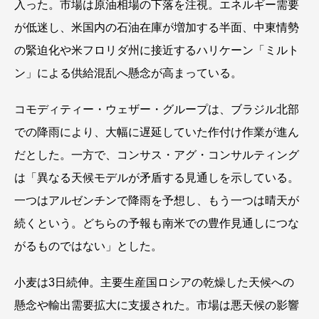
入った。市場は原油相場の下落を注視。エネルギー需要
が低迷し、米国内の石油在庫が増加する半面、中東情勢
の緊迫化や米フロリダ州に接近するハリケーン「ミルト
ン」による供給混乱へ懸念が高まっている。
コモディティー・ウェザー・グループは、ブラジル北部
での降雨により、大幅に遅延していた作付け作業が進ん
だとした。一方で、コンサス・アグ・コンサルティング
は「異なる天候モデルが矛盾する見通しを示している。
一つはアルゼンチンで降雨を予想し、もう一つは晴天が
続くという。どちらの予報も南米での豊作見通しにつな
がるものではない」とした。
小麦は3日続伸。主要生産国ロシアの乾燥した天候への
懸念や輸出需要拡大に支援された。市場は悪天候の影響