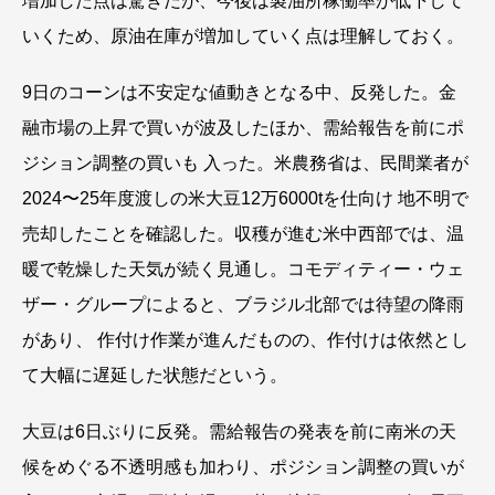
増加した点は驚きだが、今後は製油所稼働率が低下して
いくため、原油在庫が増加していく点は理解しておく。
9日のコーンは不安定な値動きとなる中、反発した。金
融市場の上昇で買いが波及したほか、需給報告を前にポ
ジション調整の買いも 入った。米農務省は、民間業者が
2024〜25年度渡しの米大豆12万6000tを仕向け 地不明で
売却したことを確認した。収穫が進む米中西部では、温
暖で乾燥した天気が続く見通し。コモディティー・ウェ
ザー・グループによると、ブラジル北部では待望の降雨
があり、 作付け作業が進んだものの、作付けは依然とし
て大幅に遅延した状態だという。
大豆は6日ぶりに反発。需給報告の発表を前に南米の天
候をめぐる不透明感も加わり、ポジション調整の買いが