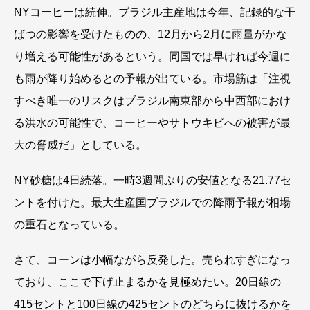
NYコーヒーは続伸。ブラジル主産地は今年、記録的な干
ばつの影響を受けたものの、12月から2月に雨量がかな
り増える可能性があるという。同国では早ければ今週に
も雨が降り始めるとの予報が出ている。市場筋は「注視
すべき唯一のリスクはブラジル南東部から中西部におけ
る洪水の可能性で、コーヒーやサトウキビへの被害が最
大の脅威だ」としている。
NY砂糖は4日続落。一時3週間ぶりの安値となる21.77セ
ントを付けた。最大生産国ブラジルでの降雨予報が相場
の重石となっている。
さて、コーンは小幅ながら反発した。売られすぎになっ
ており、ここで下げ止まるかを見極めたい。20日線の
415セントと100日線の425セントのどちらに抜けるかを