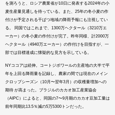
を測ろうと、ロシア農業省が10日に発表する2024年の小
麦生産量見通しを待っている。また、25年の冬小麦の作
付けが予定される干ばつ地域の降雨予報にも注視してい
る。 同国ではこれまで、1300万ヘクタール（3210万エ
ーカー）の冬小麦の作付けが完了。昨年同様、計2000万
ヘクタール（4940万エーカー）の作付けを目指すが、一
部では目標達成に懐疑的な見方を示している。
NYココアは続伸。コートジボワールの主産地の大半で平
年を上回る降雨量を記録し、農家の間では現在のメイン
クロップシーズン（10月〜翌年3月）の収穫量増加への
期待 が高まった。ブラジルのカカオ加工産業協会
（AIPC）によると、同国の7〜9月期のカカオ豆加工量は
前年同期比13.5％減の5万5300トンだった。