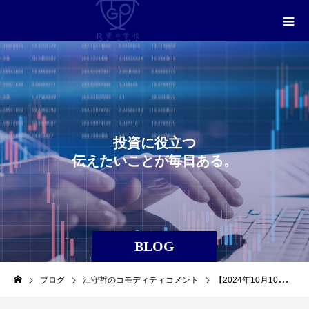
投
資
に
役
立
つ
伝
え
た
い
こ
と
が
毎
日
あ
る
。
BLOG
ブログ
江守哲のコモディティコメント
【2024年10月10日】江守哲のコモディティコメント