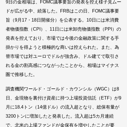
9日の金相場は、FOMC議事要旨の発表を控え様子見ムー
ドが広がる中、続落した。FRBはこの日、FOMC議事要
旨（9月17・18日開催分）を公表する。10日には米消費
者物価指数（CPI）、11日には米卸売物価指数（PPI）の
発表を控えており、市場では今後の金融政策に関する手
掛かりを得ようと積極的な商いは控えられた。また、為
替市場では対ユーロでドルが強含み、ドル建てで取引さ
れる金の割高感につながったことから、相場はマイナス
圏で推移した。
調査機関ワールド・ゴールド・カウンシル（WGC）は8
日、金現物を裏付け資産に持つ上場投資信託（ETF）が9
月に18.4トン（14億ドル）の流入超となり、総保有量が
3200トンに増加したと発表した。流入超は5カ月連続
で、北米の上場ファンドが金保有を増やしたことが要