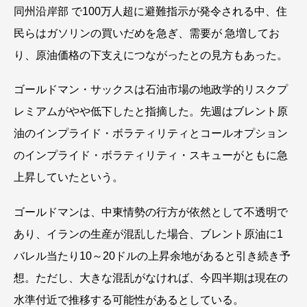
同州沿岸部 で100万人超に避難指示が発令される中、住
民らはガソリンの買いだめを急ぎ、需要が 急増してお
り、原油価格の下支えにつながったとの見方もあった。
ゴールドマン・サックスは石油市場の地政学的リスクプ
レミアムがやや低下したと指摘した。先週はブレント原
油のインプライド・ボラティリティとコールオプション
のインプライド・ボラティリティ・スキューがともに急
上昇していたという。
ゴールドマンは、中東情勢の行方が依然として不透明で
あり、イランの生産が混乱した場合、ブレント原油に1
バレル当たり10～20ドルの上昇余地があると引き続き予
想。ただし、大きな混乱がなければ、今四半期は現在の
水準付近で推移する可能性があるとしている。