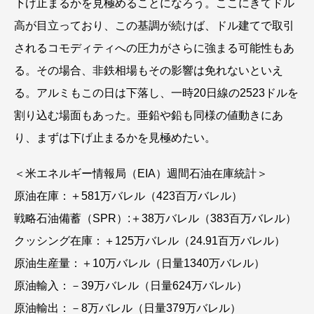
下げ止まるかを見極めることになろう。ここにきてドル
高が目立っており、この基調が続けば、ドル建てで取引
されるコモディティへの圧力がさらに強まる可能性もあ
る。その場合、非鉄相場もその影響は免れないといえ
る。アルミもこの日は下落し、一時20日線の2523ドルを
割り込む場面もあった。亜鉛や鉛も同様の値動きにあ
り、まずは下げ止まるかを見極めたい。
＜米エネルギー情報局（EIA）週間石油在庫統計＞
原油在庫：＋581万バレル（423百万バレル）
戦略石油備蓄（SPR）:＋38万バレル（383百万バレル）
クッシング在庫：＋125万バレル（24.91百万バレル）
原油生産量：＋10万バレル（日量1340万バレル）
原油輸入：－39万バレル（日量624万バレル）
原油輸出：－8万バレル（日量379万バレル）