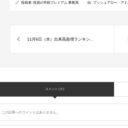
投稿者:
投資の学校プレミアム 事務局
プッシュアロー・アド
11月6日（水）出来高急増ランキン...
コメント ( 0 )
この記事へのコメントはありません。