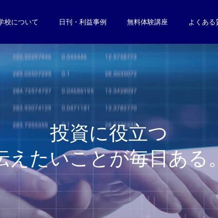
学校について
日刊・利益事例
無料体験講座
よくある
投
資
に
役
立
つ
伝
え
た
い
こ
と
が
毎
日
あ
る