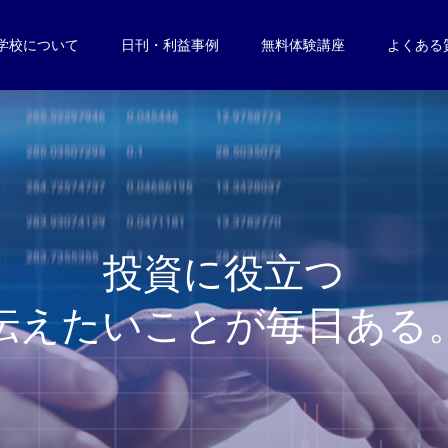
学校について
日刊・利益事例
無料体験講座
よくある
投
資
に
役
立
つ
伝
え
た
い
こ
と
が
毎
日
あ
る