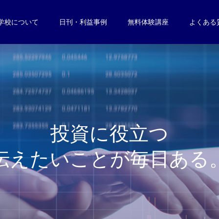
学校について
日刊・利益事例
無料体験講座
よくある
投
資
に
役
立
つ
伝
え
た
い
こ
と
が
毎
日
あ
る