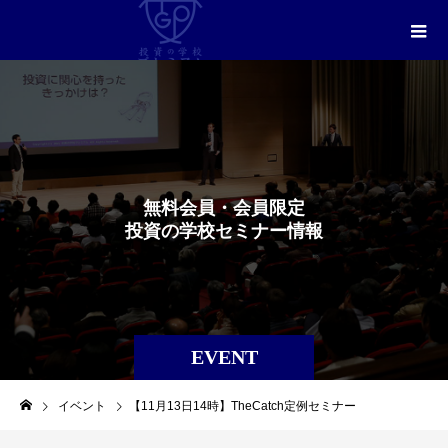
無
料
会
員
・
会
員
限
定
投
資
の
学
校
セ
ミ
ナ
ー
情
報
EVENT
イベント
【11月13日14時】TheCatch定例セミナー