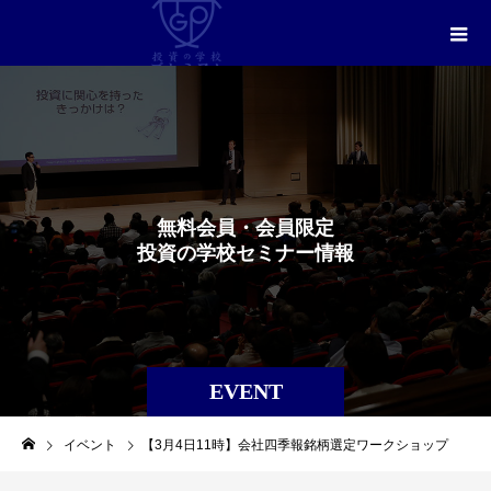
無
料
会
員
・
会
員
限
定
投
資
の
学
校
セ
ミ
ナ
ー
情
報
EVENT
イベント
【3月4日11時】会社四季報銘柄選定ワークショップ