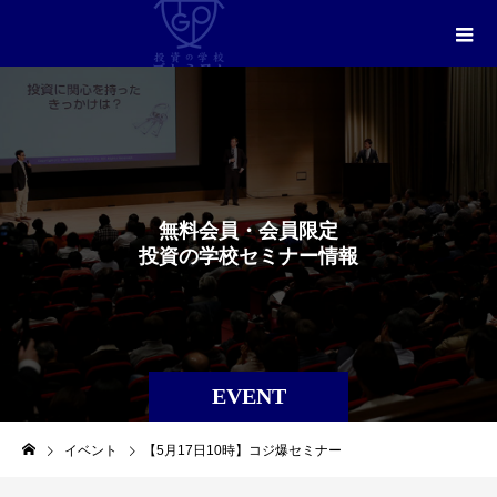
無
料
会
員
・
会
員
限
定
投
資
の
学
校
セ
ミ
ナ
ー
情
報
EVENT
イベント
【5月17日10時】コジ爆セミナー