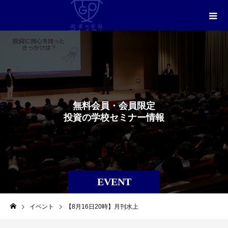
無
料
会
員
・
会
員
限
定
投
資
の
学
校
セ
ミ
ナ
ー
情
報
EVENT
イベント
【8月16日20時】月刊水上