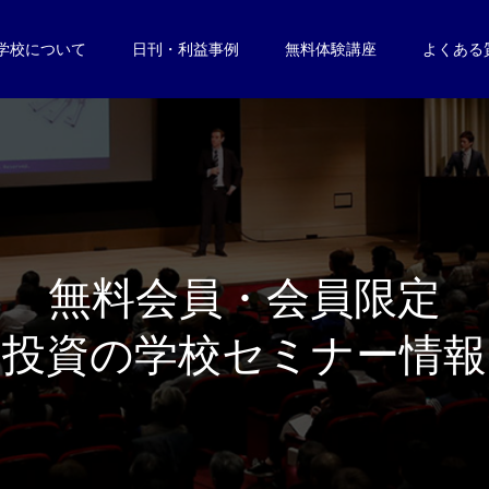
学校について
日刊・利益事例
無料体験講座
よくある
無
料
会
員
・
会
員
限
定
投
資
の
学
校
セ
ミ
ナ
ー
情
報