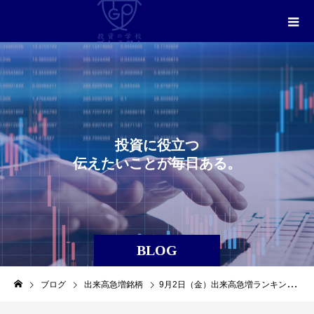
投
資
に
役
立
つ
伝
え
た
い
こ
と
が
毎
日
あ
る
。
BLOG
ブログ
出来高急増銘柄
9月2日（金）出来高急増ランキングレポート