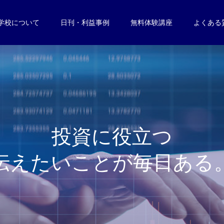
学校について
日刊・利益事例
無料体験講座
よくある
投
資
に
役
立
つ
伝
え
た
い
こ
と
が
毎
日
あ
る