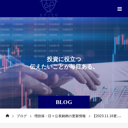
投
資
に
役
立
つ
伝
え
た
い
こ
と
が
毎
日
あ
る
。
BLOG
ブログ
増担保・日々公表銘柄の更新情報
【2023.11.16更新】信用取引に関する日々公表等