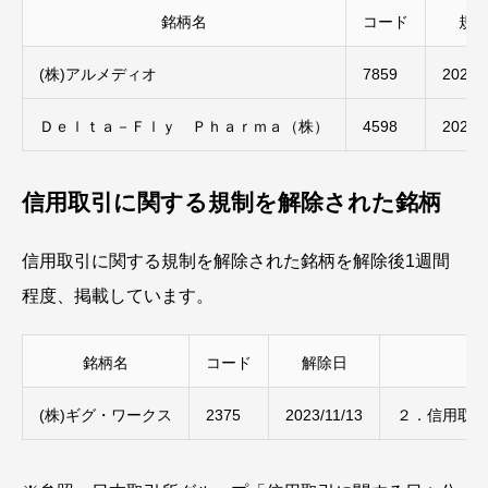
銘柄名
コード
規
(株)アルメディオ
7859
2023/
Ｄｅｌｔａ－Ｆｌｙ Ｐｈａｒｍａ（株）
4598
2023/
信用取引に関する規制を解除された銘柄
信用取引に関する規制を解除された銘柄を解除後1週間
程度、掲載しています。
銘柄名
コード
解除日
規
(株)ギグ・ワークス
2375
2023/11/13
２．信用取引