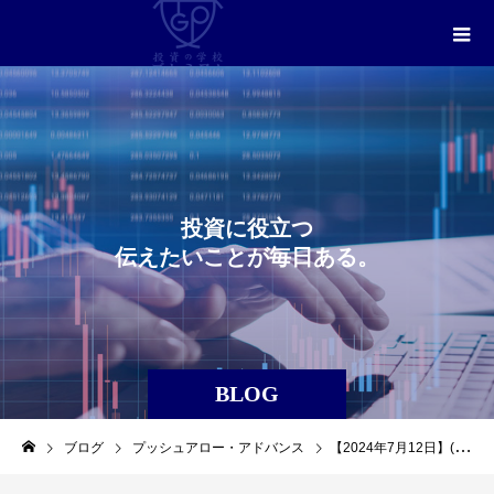
投
資
に
役
立
つ
伝
え
た
い
こ
と
が
毎
日
あ
る
。
BLOG
ブログ
プッシュアロー・アドバンス
【2024年7月12日】(6255)(エヌ・ピー・シー)を利益確定しました。（プッシュアロー・アドバンス）