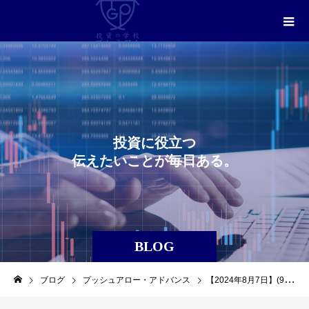
投
資
に
役
立
つ
伝
え
た
い
こ
と
が
毎
日
あ
る
。
BLOG
ブログ
プッシュアロー・アドバンス
【2024年8月7日】(9843)(ニトリホールディングス)を利益確定しました。（プッシュアロー・アドバンス）