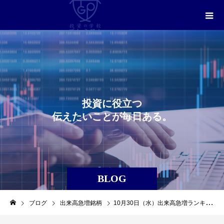
投
資
に
役
立
つ
伝
え
た
い
こ
と
が
毎
日
あ
る
。
BLOG
ブログ
出来高急増銘柄
10月30日（水）出来高急増ランキングレポート