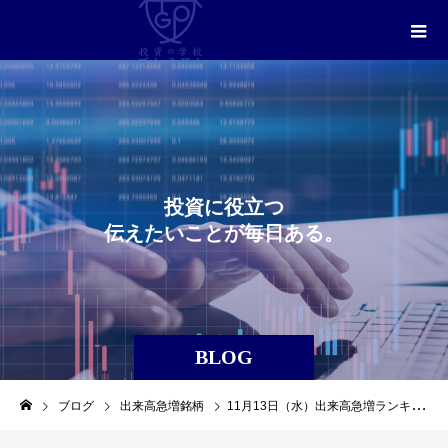
投
資
に
役
立
つ
伝
え
た
い
こ
と
が
毎
日
あ
る
。
BLOG
ブログ
出来高急増銘柄
11月13日（水）出来高急増ランキングレポート